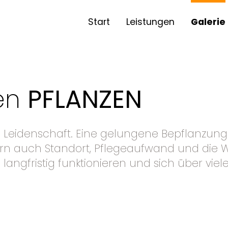
Start
Leistungen
Galerie
en
PFLANZEN
 Leidenschaft. Eine gelungene Bepflanzung 
n auch Standort, Pflegeaufwand und die Wü
 langfristig funktionieren und sich über vi